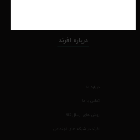
چرا به شما اعتماد کنم؟
ضمانت چه شرایطی داره؟
آیا امکان عودت وجود داره؟
درباره افرند
درباره ما
تماس با ما
روش های ارسال کالا
افرند در شبکه های اجتماعی