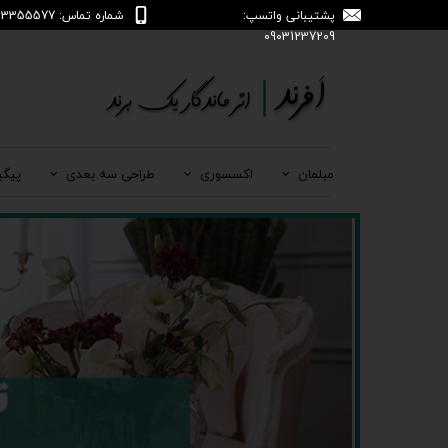
پشتیبانی واتسپ:
شماره تماس: 04133355577
09031237209
مبلمان
اکسسوری
طراحی سه بعدی
پیگی