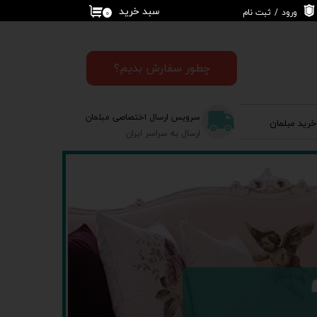
سبد خرید
ورود
/
ثبت نام
۰
حساب کاربری من
تغییر گذر واژه
چطور سفارش بدیم؟
سفارشات
سرویس ارسال اختصاصی مبلمان
خرید مبلمان
خروج از حساب
ارسال به سراسر ایران
کاربری