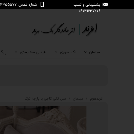
پشتیبانی واتسپ:
شماره تماس: 04133355577
09031237209
مبلمان
اکسسوری
طراحی سه بعدی
پیگی
افرندهوم
مبلمان
مبل تکی کاجی با پارچه ترک