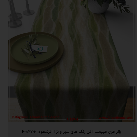
رانر طرح طبیعت | تن رنگ های سبز و بژ | افرندهوم R-827-4