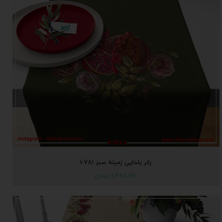
رانر یلدایی زمینه سبز 781-1
۱,۴۶۵,۹۹۰ تومان