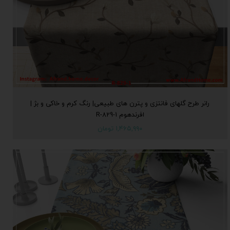
رانر طرح گلهای فانتزی و پترن های طبیعی| رنگ کرم و خاکی و بژ |
افرندهوم R-829-1
۱,۴۶۵,۹۹۰ تومان