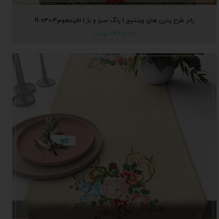
رانر طرح پترن های وینتیج | رنگ سبز و بژ | افرندهومR-830-4
۱,۴۶۵,۹۹۰ تومان