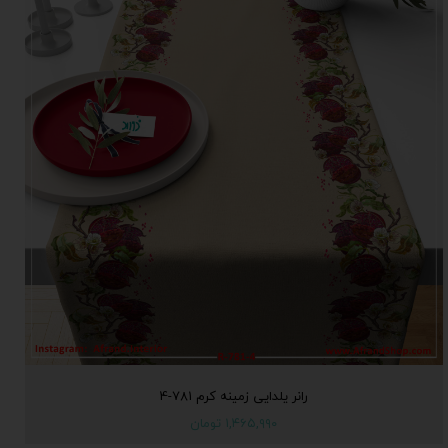
رانر یلدایی زمینه کرم 781-4
۱,۴۶۵,۹۹۰ تومان