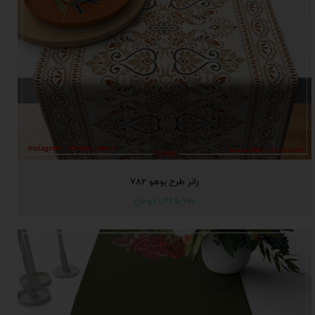
رانر طرح بوهو 782
۱,۴۶۵,۹۹۰ تومان