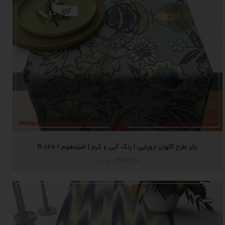
رانر طرح گلهای اروپایی | رنگ آبی و کرم | افرندهوم R-828-1
۱,۴۶۵,۹۹۰ تومان