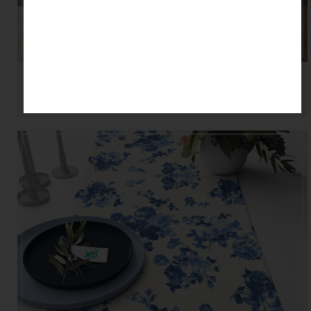
رانر طرح وینتیج شرقی | رنگ‌ آبی و خاکی | افرندهوم R-825-1
۱,۴۶۵,۹۹۰ تومان