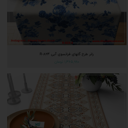
رانر طرح گلهای فرانسوی آبی R-824
۱,۴۶۵,۹۹۰ تومان