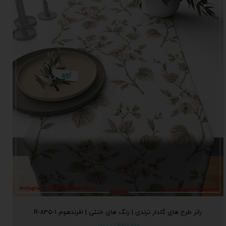
رانر طرح های گلدار ترندی | رنگ های خنثی | افرندهوم R-835-1
۱,۴۶۵,۹۹۰ تومان