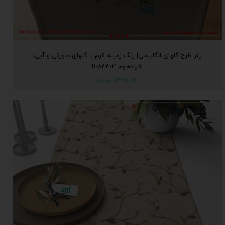
رانر طرح گلهای انگلیسی| رنگ زمینه کرم با گلهای صورتی و آبی|
افرندهوم R-833-4
۱,۴۶۵,۹۹۰ تومان