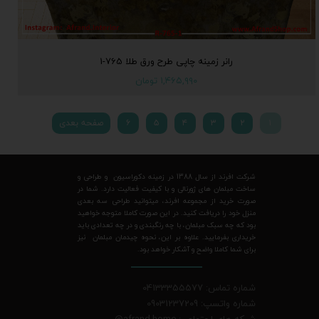
رانر زمینه چاپی طرح ورق طلا 765-1
۱,۴۶۵,۹۹۰ تومان
۱
۲
۳
۴
۵
۶
صفحه بعدی
شرکت افرند از سال 1388 در زمینه دکوراسیون و طراحی و
ساخت مبلمان های ژورنالی و با کیفیت فعالیت دارد. شما در
صورت خرید از مجموعه افرند، میتوانید طراحی سه بعدی
منزل خود را دریافت کنید. در این صورت کاملا متوجه خواهید
بود که چه سبک مبلمان، با چه رنگبندی و در چه تعدادی باید
خریداری بفرمایید. علاوه بر این، نحوه چیدمان مبلمان نیز
برای شما کاملا واضح و آشکار خواهد بود.
شماره تماس: 04133355577
شماره واتسپ: 09031237209
شبکه های اجتماعی: afrand.home
@