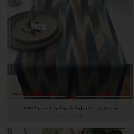
رانر طرح پترن انتزاعی | رنگ آبی و کرم | افرندهوم R-828-4
۱,۴۶۵,۹۹۰ تومان