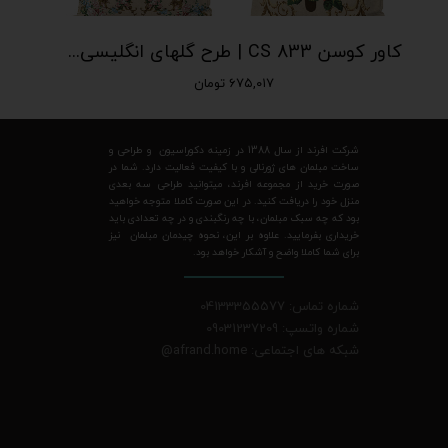
کاور کوسن CS 833 | طرح گلهای انگلیسی| رنگ زمینه کرم با گلهای صورتی و آبی| افرندهوم
۶۷۵,۰۱۷ تومان
شرکت افرند از سال 1388 در زمینه دکوراسیون و طراحی و
ساخت مبلمان های ژورنالی و با کیفیت فعالیت دارد. شما در
صورت خرید از مجموعه افرند، میتوانید طراحی سه بعدی
منزل خود را دریافت کنید. در این صورت کاملا متوجه خواهید
بود که چه سبک مبلمان، با چه رنگبندی و در چه تعدادی باید
خریداری بفرمایید. علاوه بر این، نحوه چیدمان مبلمان نیز
برای شما کاملا واضح و آشکار خواهد بود.
شماره تماس: 04133355577
شماره واتسپ: 09031237209
شبکه های اجتماعی: afrand.home
@