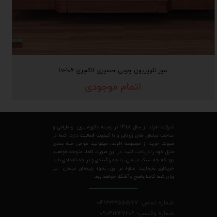
میز تلویزیون چوبی حصیری لاکچری tv-106
اتمام موجودی
شرکت افرند از سال 1388 در زمینه دکوراسیون و طراحی و
ساخت مبلمان های ژورنالی و با کیفیت فعالیت دارد. شما در
صورت خرید از مجموعه افرند، میتوانید طراحی سه بعدی
منزل خود را دریافت کنید. در این صورت کاملا متوجه خواهید
بود که چه سبک مبلمان، با چه رنگبندی و در چه تعدادی باید
خریداری بفرمایید. علاوه بر این، نحوه چیدمان مبلمان نیز
برای شما کاملا واضح و آشکار خواهد بود.
شماره تماس: 04133355577
شماره واتسپ: 09031237209