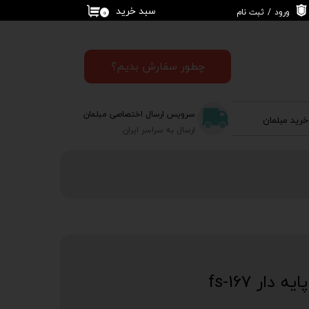
سبد خرید
ورود
/
ثبت نام
۰
حساب کاربری من
تغییر گذر واژه
چطور سفارش بدیم؟
سفارشات
سرویس ارسال اختصاصی مبلمان
خرید مبلمان
خروج از حساب
ارسال به سراسر ایران
کاربری
ار fs-167