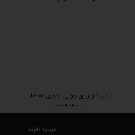
لویزیون چوبی حصیری لاکچری tv-106
میز تلویزیون چوبی لاکچری tv-105
۱۴۷,۱۴۷,۰۰۰ تومان
درباره افرند