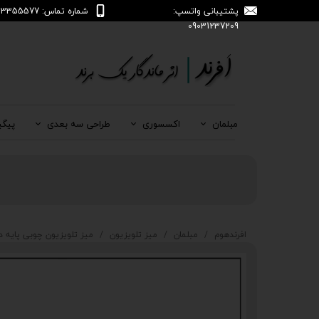
پشتیبانی واتسپ:
شماره تماس: 04133355577
09031237209
مبلمان
اکسسوری
طراحی سه بعدی
پیگی
افرندهوم
مبلمان
میز تلویزیون
میز تلویزیون چوبی پایه دار -167