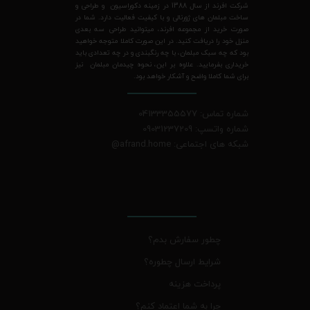
شرکت افرند از سال 1388 در زمینه دکوراسیون و طراحی و
ساخت مبلمان های ژورنالی و با کیفیت فعالیت دارد. شما در
صورت خرید از مجموعه افرند، میتوانید طراحی سه بعدی
منزل خود را دریافت کنید. در این صورت کاملا متوجه خواهید
بود که چه سبک مبلمان، با چه رنگبندی و در چه تعدادی باید
خریداری بفرمایید. علاوه بر این، نحوه چیدمان مبلمان نیز
برای شما کاملا واضح و آشکار خواهد بود.
شماره تماس: 04133355577
شماره واتسپ: 09031237209
شبکه های اجتماعی: afrand.home
@
چطور سفارش بدم؟
شرایط ارسال چطوره؟
پرداخت هزینه
چرا به شما اعتماد کنم؟