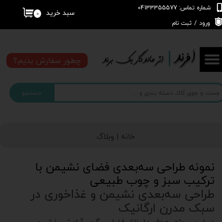
شماره تماس: 04133355577
سبد خرید
۰
حساب کاربری من
ورود
/
ثبت نام
تغییر گذر واژه
چطور سفارش بدیم؟
سفارشات
جستجو
خروج از حساب کاربری
خانه |
وبلاگ
نمونه طراحی سه‌بعدی فضای نشیمن با
ترکیب سبز و چوب طبیعی
طراحی سه‌بعدی نشیمن و غذاخوری در
سبک مدرن ارگانیک