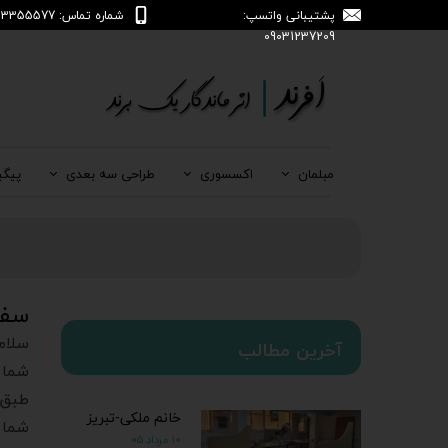
پشتیبانی واتسپ:
شماره تماس: 04133355577
09031237209
مبلمان
اکسسوری
طراحی سه بعدی
پیگی
سفا
سلام
آخرین مطالب
شما 
طبق 
خانم ملکی-تبریز
شما 
۱۰ مرداد ۰۵