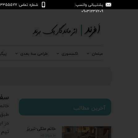
پشتیبانی واتسپ:
شماره تماس: 04133355577
09031237209
مبلمان
اکسسوری
طراحی سه بعدی
پیگی
سفا
خانم
آخرین مطالب
طبق 
در ا
خانم ملکی-تبریز
تیم 
۱۰ مرداد ۰۵