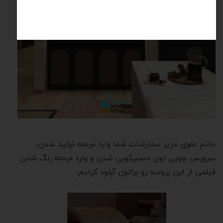
خانم علوی عزیز سفارشات شما وارد مرحله تولید شدن،
سرویس چوبی تون حصیرکوبی شدن و وارد مرحله رنگ شدن.
فیلمی از این پروسه رو براتون آپلود کردیم: