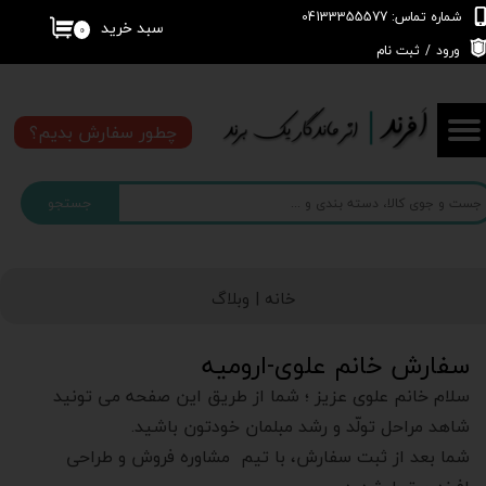
شماره تماس: 04133355577
سبد خرید
۰
حساب کاربری من
ورود
/
ثبت نام
تغییر گذر واژه
چطور سفارش بدیم؟
سفارشات
جستجو
خروج از حساب کاربری
خانه |
وبلاگ
سفارش خانم علوی-ارومیه
سلام خانم علوی عزیز ؛ شما از طریق این صفحه می تونید
شاهد مراحل تولّد و رشد مبلمان خودتون باشید.
شما بعد از ثبت سفارش، با تیم مشاوره فروش و طراحی