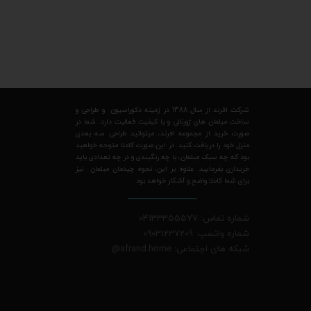
شرکت افرند از سال 1388 در زمینه دکوراسیون و طراحی و
ساخت مبلمان های ژورنالی و با کیفیت فعالیت دارد. شما در
صورت خرید از مجموعه افرند، میتوانید طراحی سه بعدی
منزل خود را دریافت کنید. در این صورت کاملا متوجه خواهید
بود که چه سبک مبلمان، با چه رنگبندی و در چه تعدادی باید
خریداری بفرمایید. علاوه بر این، نحوه چیدمان مبلمان نیز
برای شما کاملا واضح و آشکار خواهد بود.
شماره تماس: 04133355577
شماره واتسپ: 09031237209
شبکه های اجتماعی: afrand.home
@