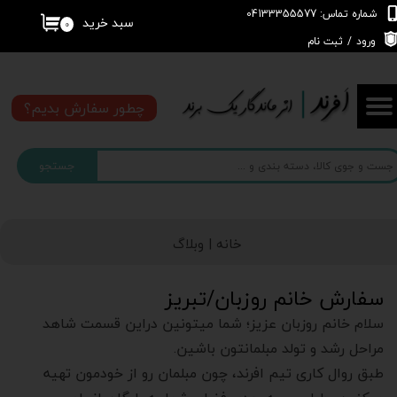
شماره تماس: 04133355577
سبد خرید
۰
حساب کاربری من
ورود
/
ثبت نام
تغییر گذر واژه
چطور سفارش بدیم؟
سفارشات
جستجو
خروج از حساب کاربری
خانه |
وبلاگ
سفارش خانم روزبان/تبریز
سلام خانم روزبان عزیز؛ شما میتونین دراین قسمت شاهد
مراحل رشد و تولد مبلمانتون باشین.
طبق روال کاری تیم افرند، چون مبلمان رو از خودمون تهیه