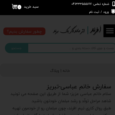
شماره تماس: 04133355577
سبد خرید
۰
حساب کاربری من
ورود
/
ثبت نام
تغییر گذر واژه
چطور سفارش بدیم؟
سفارشات
جستجو
خروج از حساب کاربری
خانه |
وبلاگ
سفارش خانم عباسی-تبریز
سلام خانم عباسی عزیز؛ شما از طریق این صفحه می تونید
شاهد مراحل تولّد و رشد مبلمان خودتون باشید.
طبق روال کاری تیم افرند، چون مبلمان رو از خودمون تهیه