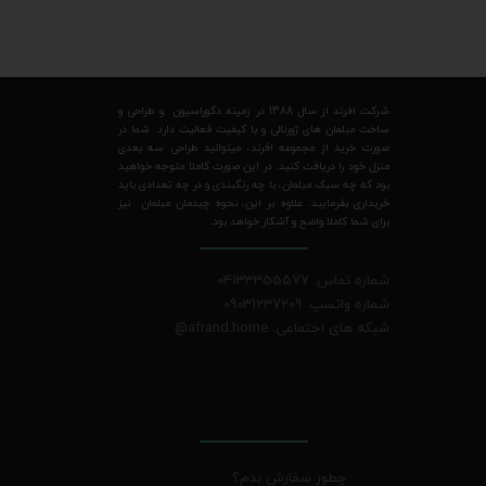
شرکت افرند از سال 1388 در زمینه دکوراسیون و طراحی و
ساخت مبلمان های ژورنالی و با کیفیت فعالیت دارد. شما در
صورت خرید از مجموعه افرند، میتوانید طراحی سه بعدی
منزل خود را دریافت کنید. در این صورت کاملا متوجه خواهید
بود که چه سبک مبلمان، با چه رنگبندی و در چه تعدادی باید
خریداری بفرمایید. علاوه بر این، نحوه چیدمان مبلمان نیز
برای شما کاملا واضح و آشکار خواهد بود.
شماره تماس: 04133355577
شماره واتسپ: 09031237209
شبکه های اجتماعی: afrand.home
@
چطور سفارش بدم؟