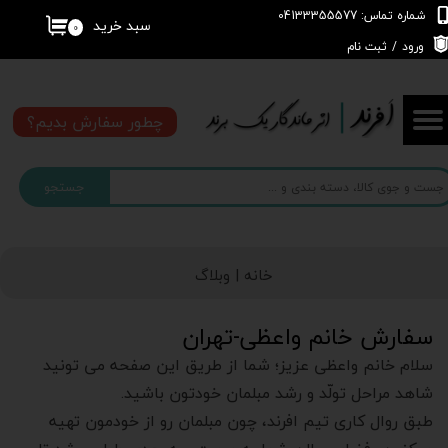
شماره تماس: 04133355577
سبد خرید
۰
حساب کاربری من
ورود
/
ثبت نام
تغییر گذر واژه
چطور سفارش بدیم؟
سفارشات
جستجو
خروج از حساب کاربری
خانه |
وبلاگ
سفارش خانم واعظی-تهران
سلام خانم واعظی عزیز؛ شما از طریق این صفحه می تونید
شاهد مراحل تولّد و رشد مبلمان خودتون باشید.
طبق روال کاری تیم افرند، چون مبلمان رو از خودمون تهیه