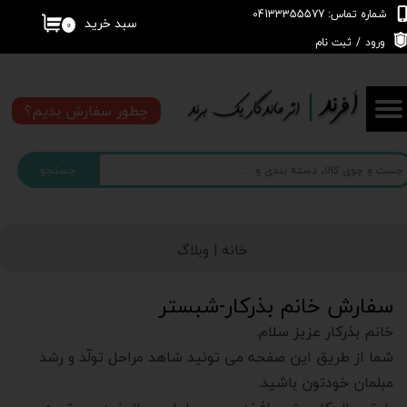
شماره تماس: 04133355577
سبد خرید
۰
حساب کاربری من
ورود
/
ثبت نام
تغییر گذر واژه
چطور سفارش بدیم؟
سفارشات
جستجو
خروج از حساب کاربری
خانه |
وبلاگ
سفارش خانم بذرکار-شبستر
خانم بذرکار عزیز سلام.
شما از طریق این صفحه می تونید شاهد مراحل تولّد و رشد
مبلمان خودتون باشید.