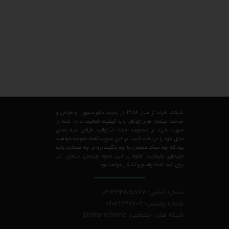
شرکت افرند از سال 1388 در زمینه دکوراسیون و طراحی و
ساخت مبلمان های ژورنالی و با کیفیت فعالیت دارد. شما در
صورت خرید از مجموعه افرند، میتوانید طراحی سه بعدی
منزل خود را دریافت کنید. در این صورت کاملا متوجه خواهید
بود که چه سبک مبلمان، با چه رنگبندی و در چه تعدادی باید
خریداری بفرمایید. علاوه بر این، نحوه چیدمان مبلمان نیز
برای شما کاملا واضح و آشکار خواهد بود.
شماره تماس: 04133355577
شماره واتسپ: 09031237209
شبکه های اجتماعی: afrand.home
@