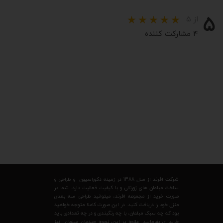
۵
از ۵
۴ مشارکت کننده
شرکت افرند از سال 1388 در زمینه دکوراسیون و طراحی و
ساخت مبلمان های ژورنالی و با کیفیت فعالیت دارد. شما در
صورت خرید از مجموعه افرند، میتوانید طراحی سه بعدی
منزل خود را دریافت کنید. در این صورت کاملا متوجه خواهید
بود که چه سبک مبلمان، با چه رنگبندی و در چه تعدادی باید
خریداری بفرمایید. علاوه بر این، نحوه چیدمان مبلمان نیز