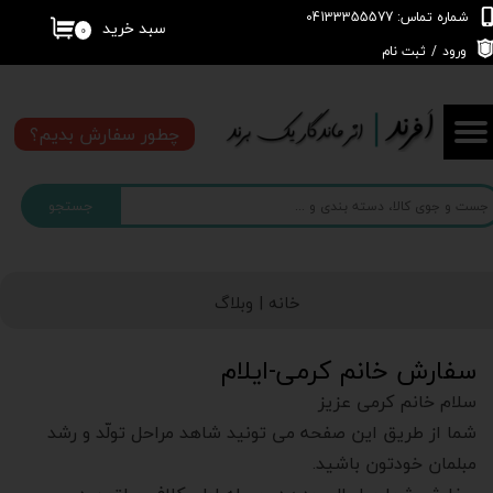
شماره تماس: 04133355577
سبد خرید
۰
حساب کاربری من
ورود
/
ثبت نام
تغییر گذر واژه
چطور سفارش بدیم؟
سفارشات
جستجو
خروج از حساب کاربری
خانه |
وبلاگ
سفارش خانم کرمی-ایلام
سلام خانم کرمی عزیز
شما از طریق این صفحه می تونید شاهد مراحل تولّد و رشد
مبلمان خودتون باشید.