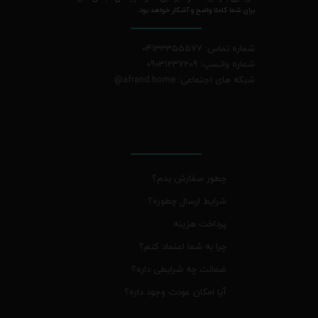
برای شما کاملا واضح و آشکار خواهد بود.
شماره تماس: 04133355577
شماره واتسپ: 09031237209
شبکه های اجتماعی: afrand.home
@
چطور سفارش بدم؟
شرایط ارسال چطوره؟
پرداخت هزینه
چرا به شما اعتماد کنم؟
ضمانت چه شرایطی داره؟
آیا امکان عودت وجود داره؟