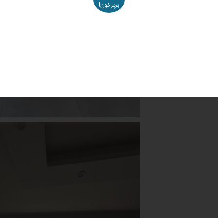
بچرخون!