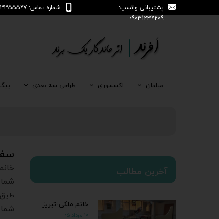
پشتیبانی واتسپ:
شماره تماس: 04133355577
09031237209
مبلمان
اکسسوری
طراحی سه بعدی
پیگی
سفا
خانم
آخرین مطالب
شما 
طبق 
خانم ملکی-تبریز
شما 
۱۰ مرداد ۰۵