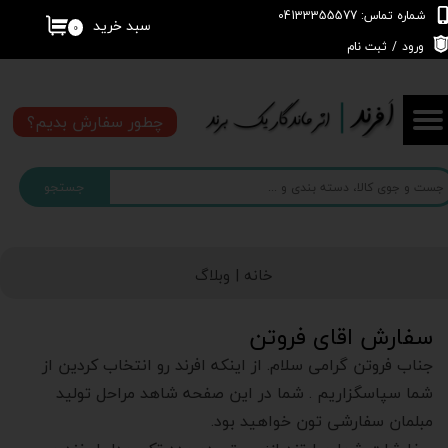
شماره تماس: 04133355577
سبد خرید
۰
حساب کاربری من
ورود
/
ثبت نام
تغییر گذر واژه
چطور سفارش بدیم؟
سفارشات
جستجو
خروج از حساب کاربری
خانه |
وبلاگ
سفارش اقای فروتن
جناب فروتن گرامی سلام. از اینکه افرند رو انتخاب کردین از
شما سپاسگزاریم . شما در این صفحه شاهد مراحل تولید
مبلمان سفارشی تون خواهید بود.