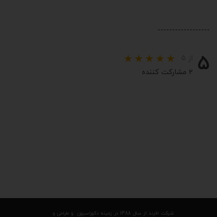
------------------
۵
از ۵
۲ مشارکت کننده
شرکت افرند از سال 1388 در زمینه دکوراسیون و طراحی و