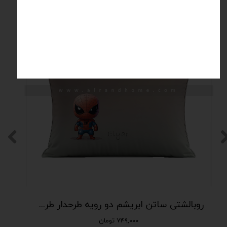
محصولات مرتبط
روبالشتی ساتن ابریشم دو رویه طرحدار طرح اسپایدرمن | کالکشن کودک(PL-116)
۷۴۹,۰۰۰ تومان