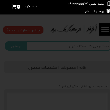
شماره تماس: 04133355577
سبد خرید
۰
حساب کاربری من
ورود
/
ثبت نام
تغییر گذر واژه
چطور سفارش بدیم؟
سفارشات
جستجو
خروج از حساب کاربری
خانه | محصولات | مشخصات محصول
افرندهوم
روبالشتی ساتن ابریشم
روبالشتی ساتن ابریشم دو رویه طرحدار طرح اسپای