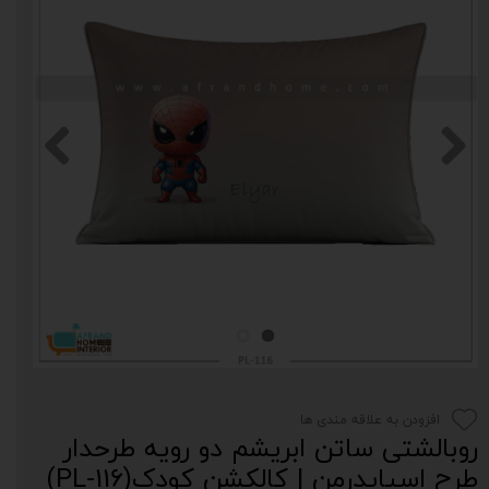
افزودن به علاقه مندی ها
روبالشتی ساتن ابریشم دو رویه طرحدار
طرح اسپایدرمن | کالکشن کودک(PL-116)