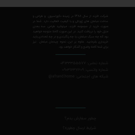
شرکت افرند از سال 1388 در زمینه دکوراسیون و طراحی و
ساخت مبلمان های ژورنالی و با کیفیت فعالیت دارد. شما در
صورت خرید از مجموعه افرند، میتوانید طراحی سه بعدی
منزل خود را دریافت کنید. در این صورت کاملا متوجه خواهید
بود که چه سبک مبلمان، با چه رنگبندی و در چه تعدادی باید
خریداری بفرمایید. علاوه بر این، نحوه چیدمان مبلمان نیز
برای شما کاملا واضح و آشکار خواهد بود.
شماره تماس: 04133355577
شماره واتسپ: 09031237209
شبکه های اجتماعی: afrand.home
@
چطور سفارش بدم؟
شرایط ارسال چطوره؟