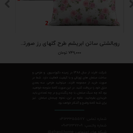
روبالشتی ساتن ابریشم طرح گلهای رز صورتی | کالکشن فلورا (PL-106)
۷۴۹,۰۰۰ تومان
شرکت افرند از سال 1388 در زمینه دکوراسیون و طراحی و
ساخت مبلمان های ژورنالی و با کیفیت فعالیت دارد. شما در
صورت خرید از مجموعه افرند، میتوانید طراحی سه بعدی
منزل خود را دریافت کنید. در این صورت کاملا متوجه خواهید
بود که چه سبک مبلمان، با چه رنگبندی و در چه تعدادی باید
خریداری بفرمایید. علاوه بر این، نحوه چیدمان مبلمان نیز
برای شما کاملا واضح و آشکار خواهد بود.
شماره تماس: 04133355577
شماره واتسپ: 09031237209
شبکه های اجتماعی: afrand.home
@