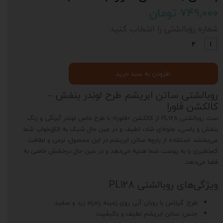
۷۴۹,۰۰۰ تومان
شماره روبالشتی را انتخاب کنید:
2
1
افزودن به سبد خرید
روبالشتی ساتن ابریشم طرح لوندر بنفش –
کالکشن فلورا
ست روبالشتی PL128 از کالکشن «فلورا» با طرح خاص لوندر آبرنگی و رنگ
بنفش و یاسی، جلوه‌ای شاد، لطیف و در عین حال شیک به اتاق‌خواب شما
می‌بخشد. استفاده از پارچه ساتن ابریشم در این محصول، نرمی و لطافت
کم‌نظیری را به پوست شما هدیه می‌دهد و در عین حال درخشش خاصی به
فضا می‌دهد.
ویژگی‌های روبالشتی PL128
طرح: گیلاس با روبان آبی روی زمینه راه‌راه زرد و سفید
جنس: ساتن ابریشم لطیف و باکیفیت