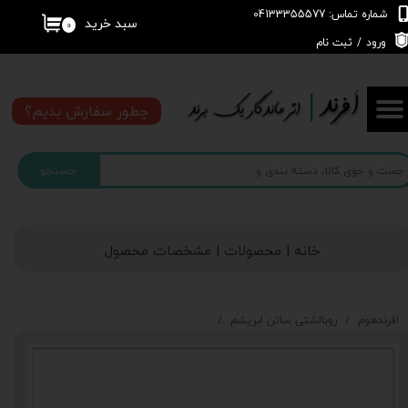
شماره تماس: 04133355577
سبد خرید
۰
حساب کاربری من
ورود
/
ثبت نام
تغییر گذر واژه
چطور سفارش بدیم؟
سفارشات
جستجو
خروج از حساب کاربری
خانه | محصولات | مشخصات محصول
افرندهوم
روبالشتی ساتن ابریشم
ست روبالشتی ساتن ابریشم طرح لوندر بنفش | کالکش