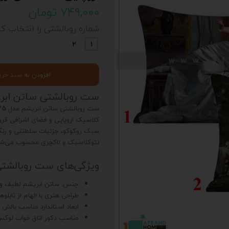
۷۴۹,۰۰۰ تومان
شماره روبالشتی را انتخاب کن
2
1
افزودن به سبد خری
ست روبالشتی ساتن ابریشم مدل PL135 
ست روبالشتی ساتن ابریشم مدل
35
کلاسیک اروپایی و فضای اشرافی قر
سبک روکوکو، جزئیات سلطنتی و رنگ‌
نئوکلاسیک و لاکچری محسوب می‌شو
ویژگی‌های ست روبالشتی سا
جنس: ساتن ابریشم لطیف و ب
طراحی هنری با الهام از تابلو
ابعاد استاندارد مناسب بالش 
مناسب دکور اتاق خواب لوک