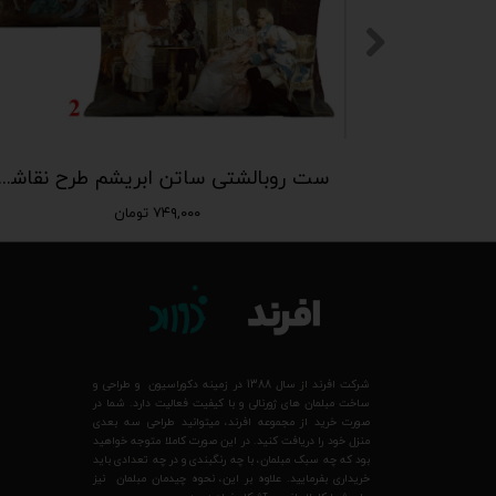
روبالشتی ساتن ابریشم طرح پاپیون طلایی و لیمویی | کالکشن وانیل (PL-102)
ست روبالشتی ساتن ابریشم طرح نقاشی‌های کلاسیک اروپایی | کالکش
۷۴۹,۰۰۰ تومان
شرکت افرند از سال 1388 در زمینه دکوراسیون و طراحی و
ساخت مبلمان های ژورنالی و با کیفیت فعالیت دارد. شما در
صورت خرید از مجموعه افرند، میتوانید طراحی سه بعدی
منزل خود را دریافت کنید. در این صورت کاملا متوجه خواهید
بود که چه سبک مبلمان، با چه رنگبندی و در چه تعدادی باید
خریداری بفرمایید. علاوه بر این، نحوه چیدمان مبلمان نیز