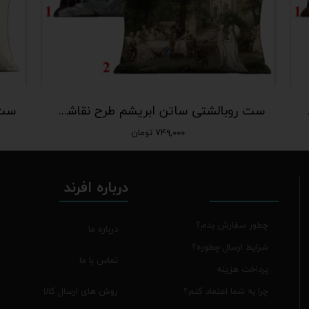
ن رویال(PL-136)
ست روبالشتی ساتن ابریشم طرح نقاشی‌های کلاسیک اروپایی | کالکشن رویال(PL-135)
۷۴۹,۰۰۰ تومان
درباره افرند
چطور سفارش بدم؟
درباره ما
شرایط ارسال چطوره؟
تماس با ما
پرداخت هزینه
روش های ارسال کالا
چرا به شما اعتماد کنم؟