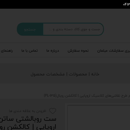
جستجو
ری سفارشات مبلمان
نحوه سفارش
درباره‌ ما
تماس با ما
راهنمای 
خانه | محصولات | مشخصات محصول
 نقاشی‌های کلاسیک اروپایی | کالکشن رویال(PL-135)
افزودن به علاقه مندی ها
ست روبالشتی ساتن 
اروپایی | کالکشن رویال(35