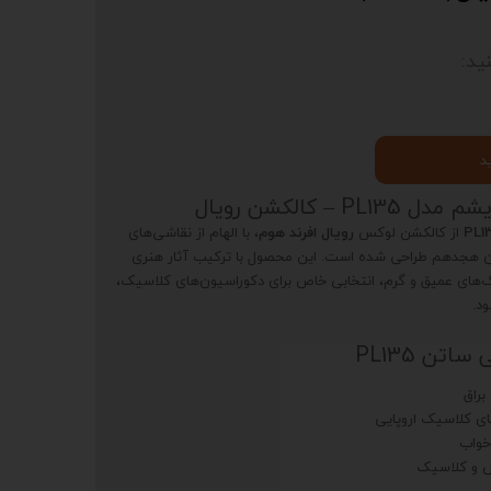
ید:
د
– کالکشن رویال
PL1
از کالکشن لوکس
رویال افرند هوم
، با الهام از نقاشی‌های
ن هجدهم طراحی شده است. این محصول با ترکیب آثار هنری
های عمیق و گرم، انتخابی خاص برای دکوراسیون‌های کلاسیک،
د.
تن PL135
راق
های کلاسیک اروپایی
خواب
س و کلاسیک