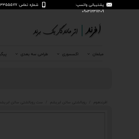
پشتیبانی واتسپ:
شماره تماس: 04133355577
09031237209
مبلمان
اکسسوری
طراحی سه بعدی
پیگی
افرندهوم
روبالشتی ساتن ابریشم
ست روبالشتی ساتن ابریشم طرح