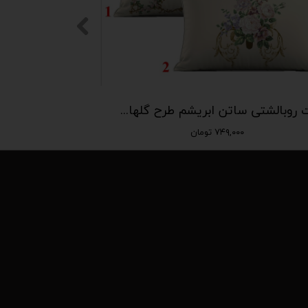
ست روبالشتی ساتن ابریشم طرح گلهای اروپایی | کالکشن رویال(PL-131)
۷۴۹,۰۰۰ تومان