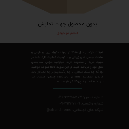
بدون محصول جهت نمایش
اتمام موجودی
شرکت افرند از سال 1388 در زمینه دکوراسیون و طراحی و
ساخت مبلمان های ژورنالی و با کیفیت فعالیت دارد. شما در
صورت خرید از مجموعه افرند، میتوانید طراحی سه بعدی
منزل خود را دریافت کنید. در این صورت کاملا متوجه خواهید
بود که چه سبک مبلمان، با چه رنگبندی و در چه تعدادی باید
خریداری بفرمایید. علاوه بر این، نحوه چیدمان مبلمان نیز
برای شما کاملا واضح و آشکار خواهد بود.
شماره تماس: 04133355577
شماره واتسپ: 09031237209
شبکه های اجتماعی: afrand.home
@