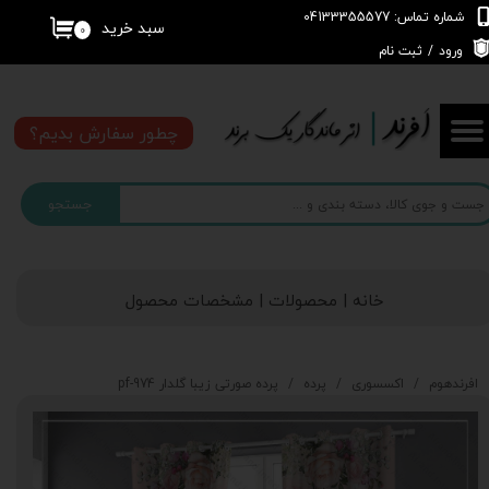
شماره تماس: 04133355577
سبد خرید
۰
حساب کاربری من
ورود
/
ثبت نام
تغییر گذر واژه
چطور سفارش بدیم؟
سفارشات
جستجو
خروج از حساب کاربری
خانه | محصولات | مشخصات محصول
افرندهوم
اکسسوری
پرده
پرده صورتی زیبا گلدار pf-974