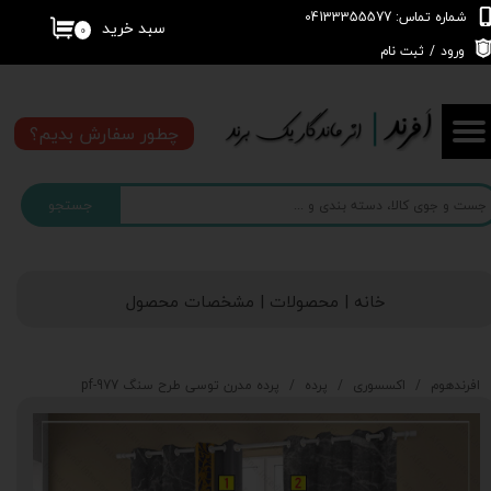
شماره تماس: 04133355577
سبد خرید
۰
حساب کاربری من
ورود
/
ثبت نام
تغییر گذر واژه
چطور سفارش بدیم؟
سفارشات
جستجو
خروج از حساب کاربری
خانه | محصولات | مشخصات محصول
افرندهوم
اکسسوری
پرده
پرده مدرن توسی طرح سنگ pf-977