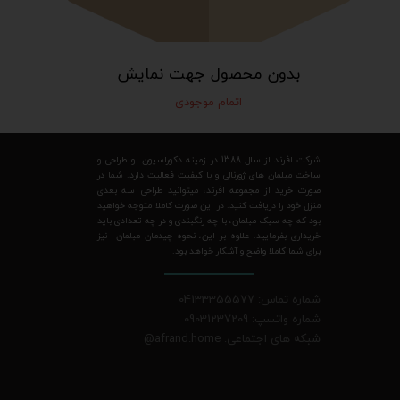
بدون محصول جهت نمایش
اتمام موجودی
شرکت افرند از سال 1388 در زمینه دکوراسیون و طراحی و
ساخت مبلمان های ژورنالی و با کیفیت فعالیت دارد. شما در
صورت خرید از مجموعه افرند، میتوانید طراحی سه بعدی
منزل خود را دریافت کنید. در این صورت کاملا متوجه خواهید
بود که چه سبک مبلمان، با چه رنگبندی و در چه تعدادی باید
خریداری بفرمایید. علاوه بر این، نحوه چیدمان مبلمان نیز
برای شما کاملا واضح و آشکار خواهد بود.
شماره تماس: 04133355577
شماره واتسپ: 09031237209
شبکه های اجتماعی: afrand.home
@