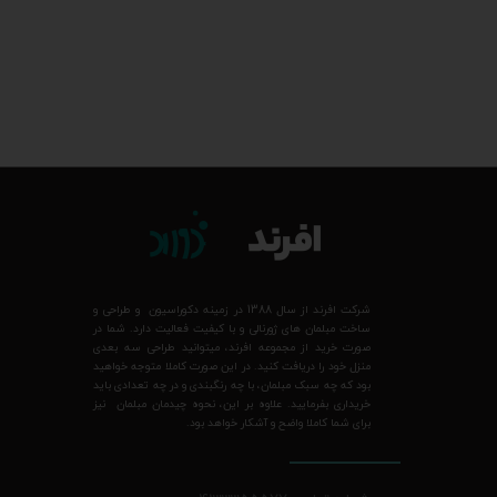
شرکت افرند از سال 1388 در زمینه دکوراسیون و طراحی و
ساخت مبلمان های ژورنالی و با کیفیت فعالیت دارد. شما در
صورت خرید از مجموعه افرند، میتوانید طراحی سه بعدی
منزل خود را دریافت کنید. در این صورت کاملا متوجه خواهید
بود که چه سبک مبلمان، با چه رنگبندی و در چه تعدادی باید
خریداری بفرمایید. علاوه بر این، نحوه چیدمان مبلمان نیز
برای شما کاملا واضح و آشکار خواهد بود.