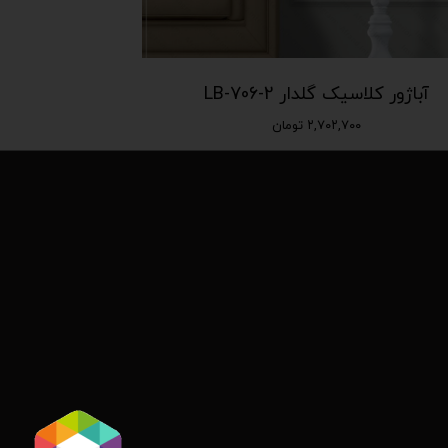
آباژور کلاسیک گلدار LB-706-2
۲,۷۰۲,۷۰۰ تومان