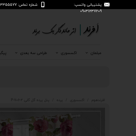
پشتیبانی واتسپ:
شماره تماس: 04133355577
09031237209
مبلمان
اکسسوری
طراحی سه بعدی
پیگی
افرندهوم
اکسسوری
پرده
پنل پرده گل گلی P-706-2