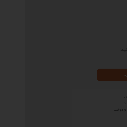
ید:
د
ک
 و دوخت