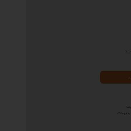
ید:
د
 و دوخت