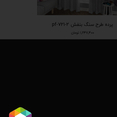
پرده طرح سنگ بنفش pf-721-2
۱,۲۴۷,۴۰۰ تومان