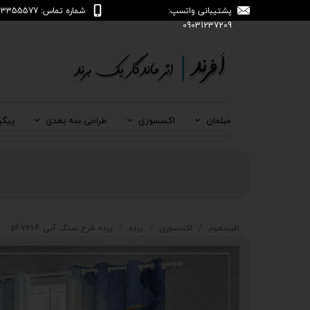
پشتیبانی واتسپ:
شماره تماس: 04133355577
09031237209
مبلمان
اکسسوری
طراحی سه بعدی
پیگی
افرندهوم
اکسسوری
پرده
پرده طرح سنگ آبی pf-721-4