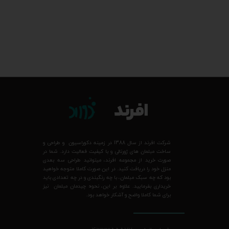
شرکت افرند از سال 1388 در زمینه دکوراسیون و طراحی و
ساخت مبلمان های ژورنالی و با کیفیت فعالیت دارد. شما در
صورت خرید از مجموعه افرند، میتوانید طراحی سه بعدی
منزل خود را دریافت کنید. در این صورت کاملا متوجه خواهید
بود که چه سبک مبلمان، با چه رنگبندی و در چه تعدادی باید
خریداری بفرمایید. علاوه بر این، نحوه چیدمان مبلمان نیز
برای شما کاملا واضح و آشکار خواهد بود.