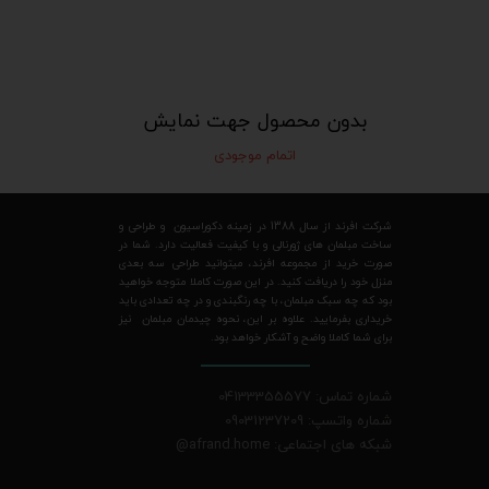
بدون محصول جهت نمایش
اتمام موجودی
شرکت افرند از سال 1388 در زمینه دکوراسیون و طراحی و
ساخت مبلمان های ژورنالی و با کیفیت فعالیت دارد. شما در
صورت خرید از مجموعه افرند، میتوانید طراحی سه بعدی
منزل خود را دریافت کنید. در این صورت کاملا متوجه خواهید
بود که چه سبک مبلمان، با چه رنگبندی و در چه تعدادی باید
خریداری بفرمایید. علاوه بر این، نحوه چیدمان مبلمان نیز
برای شما کاملا واضح و آشکار خواهد بود.
شماره تماس: 04133355577
شماره واتسپ: 09031237209
شبکه های اجتماعی: afrand.home
@