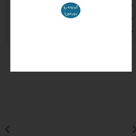
تانسو یا مخمل؟
گردونه رو
بچرخون!
مشاوره خرید
نظرات
محصولات مرتبط