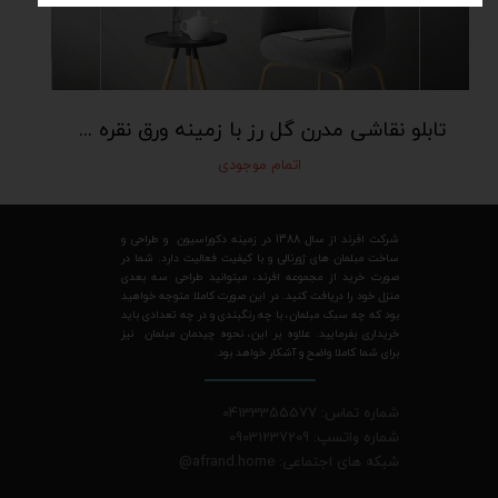
تابلو نقاشی مدرن گل رز با زمینه ورق نقره art100
اتمام موجودی
شرکت افرند از سال 1388 در زمینه دکوراسیون و طراحی و
ساخت مبلمان های ژورنالی و با کیفیت فعالیت دارد. شما در
صورت خرید از مجموعه افرند، میتوانید طراحی سه بعدی
منزل خود را دریافت کنید. در این صورت کاملا متوجه خواهید
بود که چه سبک مبلمان، با چه رنگبندی و در چه تعدادی باید
خریداری بفرمایید. علاوه بر این، نحوه چیدمان مبلمان نیز
برای شما کاملا واضح و آشکار خواهد بود.
شماره تماس: 04133355577
شماره واتسپ: 09031237209
شبکه های اجتماعی: afrand.home
@