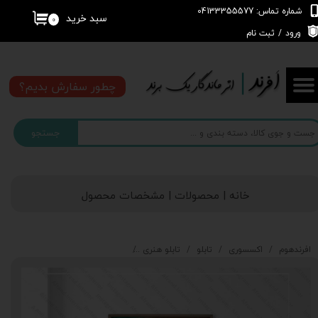
شماره تماس: 04133355577
سبد خرید
۰
حساب کاربری من
ورود
/
ثبت نام
تغییر گذر واژه
چطور سفارش بدیم؟
سفارشات
جستجو
خروج از حساب کاربری
خانه | محصولات | مشخصات محصول
افرندهوم
اکسسوری
تابلو
تابلو هنری
تابلو نقاشی مدرن انتزاعی art103