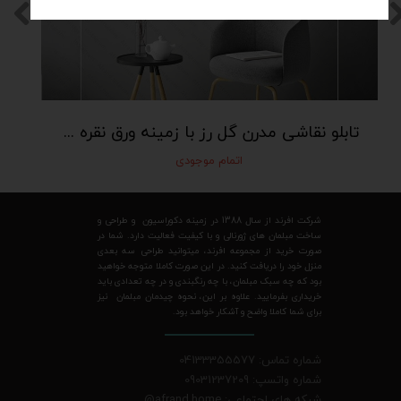
تابلو نقاشی مدرن گل رز با زمینه ورق نقره art100
اتمام موجودی
شرکت افرند از سال 1388 در زمینه دکوراسیون و طراحی و
ساخت مبلمان های ژورنالی و با کیفیت فعالیت دارد. شما در
صورت خرید از مجموعه افرند، میتوانید طراحی سه بعدی
منزل خود را دریافت کنید. در این صورت کاملا متوجه خواهید
بود که چه سبک مبلمان، با چه رنگبندی و در چه تعدادی باید
خریداری بفرمایید. علاوه بر این، نحوه چیدمان مبلمان نیز
برای شما کاملا واضح و آشکار خواهد بود.
شماره تماس: 04133355577
شماره واتسپ: 09031237209
شبکه های اجتماعی: afrand.home
@