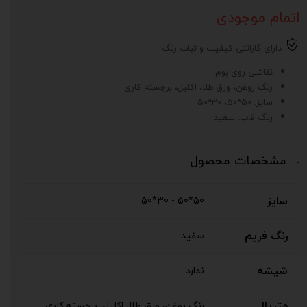
اتمام موجودی
دارای گارانتی کیفیت و ثبات رنگ
نقاشی روی بوم
رنگ روغن، ورق طلا، اکلیل، برجسته کاری
سایز: 50*50، 30*50
رنگ قاب: سفید
مشخصات محصول
سایز
50*50 - 30*50
رنگ فریم
سفید
شیشه
ندارد
متریال
رنگ روغن، ورق طلا، اکلیل، برجسته کاری