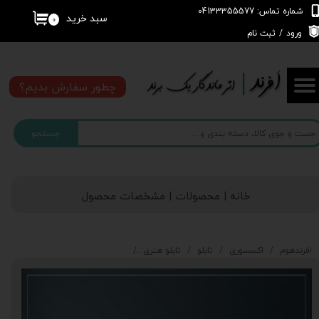
شماره تماس: 04133355577
سبد خرید
۰
حساب کاربری من
ورود
/
ثبت نام
تغییر گذر واژه
چطور سفارش بدیم؟
سفارشات
جستجو
خروج از حساب کاربری
خانه | محصولات | مشخصات محصول
افرندهوم
اکسسوری
تابلو
تابلو هنری
تابلو نقاشی رنگ روغن طلایی توسی rt113