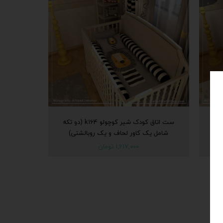
ت اتاق کودک فیل توسی و زرد k165 (دو
ست اتاق کودک شیر کوچولو k164 (دو ‌تکه
تی)
شامل یک کاور لحاف و یک روبالشتی)
۱,۶۱۷,۰۰۰ تومان