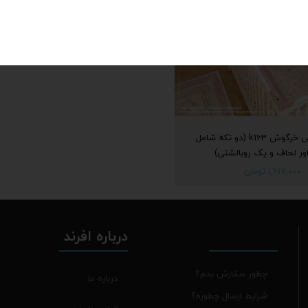
ست پرنسس خرگوش k163 (دو ‌تکه شامل
ر لحاف و یک روبالشتی)
۱,۶۱۷,۰۰۰ تومان
درباره افرند
چطور سفارش بدم؟
درباره ما
شرایط ارسال چطوره؟