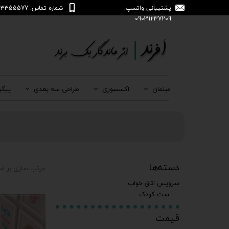
پشتیبانی واتسپ:
شماره تماس: 04133355577
09031237209
مبلمان
اکسسوری
طراحی سه بعدی
پیگی
دسته‌ها
مرتب سازی بر ا
سرویس اتاق خواب
ست کودک
قیمت