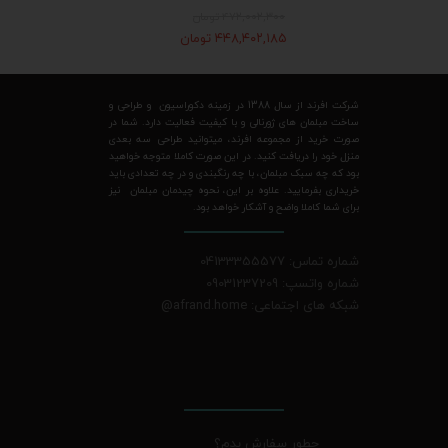
۴۷۲,۰۰۲,۳۰۰ تومان
۴۴۸,۴۰۲,۱۸۵ تومان
شرکت افرند از سال 1388 در زمینه دکوراسیون و طراحی و
ساخت مبلمان های ژورنالی و با کیفیت فعالیت دارد. شما در
صورت خرید از مجموعه افرند، میتوانید طراحی سه بعدی
منزل خود را دریافت کنید. در این صورت کاملا متوجه خواهید
بود که چه سبک مبلمان، با چه رنگبندی و در چه تعدادی باید
خریداری بفرمایید. علاوه بر این، نحوه چیدمان مبلمان نیز
برای شما کاملا واضح و آشکار خواهد بود.
شماره تماس: 04133355577
شماره واتسپ: 09031237209
شبکه های اجتماعی: afrand.home
@
چطور سفارش بدم؟