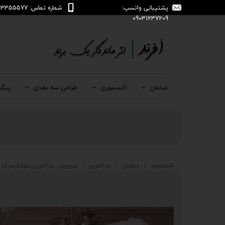
پشتیبانی واتسپ:
شماره تماس: 04133355577
09031237209
مبلمان
اکسسوری
طراحی سه بعدی
پیگی
افرندهوم
مبلمان
غذاخوری
سرویس غذاخوری نئوکلاسیک 