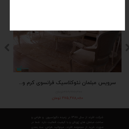
سرویس مبلمان نئوکلاسیک فرانسوی کرم و آبی طلایی
۲۸۹,۷۶۶,۴۰۰ تومان
۲۷۵,۲۷۸,۰۸۰ تومان
شرکت افرند از سال 1388 در زمینه دکوراسیون و طراحی و
ساخت مبلمان های ژورنالی و با کیفیت فعالیت دارد. شما در
صورت خرید از مجموعه افرند، میتوانید طراحی سه بعدی