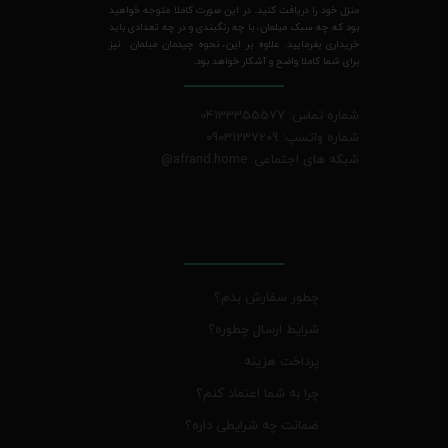
منزل خود را دریافت کنید. در این صورت کاملا متوجه خواهید
بود که چه سبک مبلمان، با چه رنگبندی و در چه تعدادی باید
خریداری بفرمایید. علاوه بر این، نحوه چیدمان مبلمان نیز
برای شما کاملا واضح و آشکار خواهد بود.
شماره تماس: 04133355577
شماره واتسپ: 09031237209
شبکه های اجتماعی: afrand.home
@
چطور سفارش بدم؟
شرایط ارسال چطوره؟
پرداخت هزینه
چرا به شما اعتماد کنم؟
ضمانت چه شرایطی داره؟