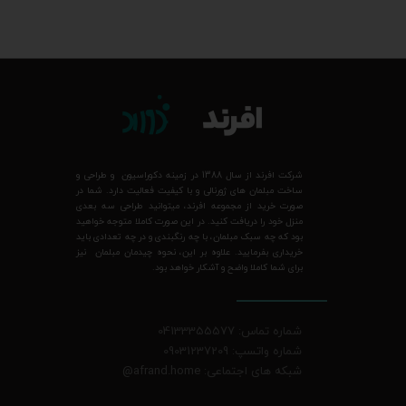
شرکت افرند از سال 1388 در زمینه دکوراسیون و طراحی و
ساخت مبلمان های ژورنالی و با کیفیت فعالیت دارد. شما در
صورت خرید از مجموعه افرند، میتوانید طراحی سه بعدی
منزل خود را دریافت کنید. در این صورت کاملا متوجه خواهید
بود که چه سبک مبلمان، با چه رنگبندی و در چه تعدادی باید
خریداری بفرمایید. علاوه بر این، نحوه چیدمان مبلمان نیز
برای شما کاملا واضح و آشکار خواهد بود.
شماره تماس: 04133355577
شماره واتسپ: 09031237209
شبکه های اجتماعی: afrand.home
@