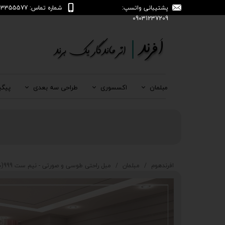
پشتیبانی واتسپ:
شماره تماس: 04133355577
09031237209
مبلمان
اکسسوری
طراحی سه بعدی
پیگی
افرندهوم
مبلمان
مبل راحتی طوسی و صورتی - نیم ست 999(چهار نفره - شامل دو مبل تک نفره و یک مبل دو نفره)