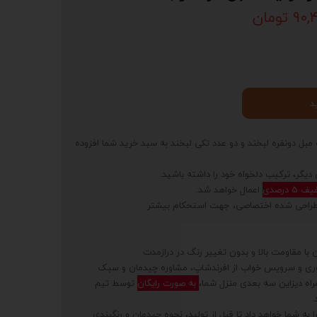
تومان
د
بل دونفره لبخند و دو عدد تکی لبخند به سبد خرید شما افزوده
 دیگر، ترکیب دلخواه خود را داشته باشید.
5 درصدی
اعمال خواهد شد.
ت طراحی شده اختصاصی، جهت استحکام بیشتر
 با مقاومت بالا و بدون تغییر رنگ در درازمدت
وری و سرویس خواب از افرندشاپ، مشاوره چیدمان و سبک
ه دیزاین سه بعدی منزل شما،
به صورت رایگان
توسط تیم
.
به شما خواهد داد تا قبل از تولید، نحوه چیدمان و رنگبندی