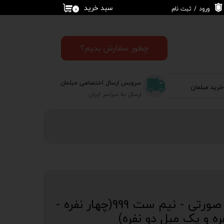
سبد خرید
ورود
/
ثبت نام
۰
حساب کاربری من
تغییر گذر واژه
چطور سفارش بدیم؟
سفارشات
سرویس ارسال اختصاصی مبلمان
خرید مبلمان
خروج از حساب
ارسال به سراسر ایران
کاربری
مبل راحتی طوسی و صورتی - نیم ست 999(چهار نفره -
ه و یک مبل دو نفره)