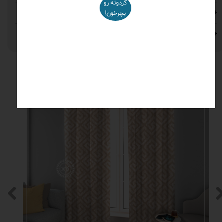
گردونه رو
شستشو و نگهداری
بچرخون!
نظرات
محصولات مرتبط