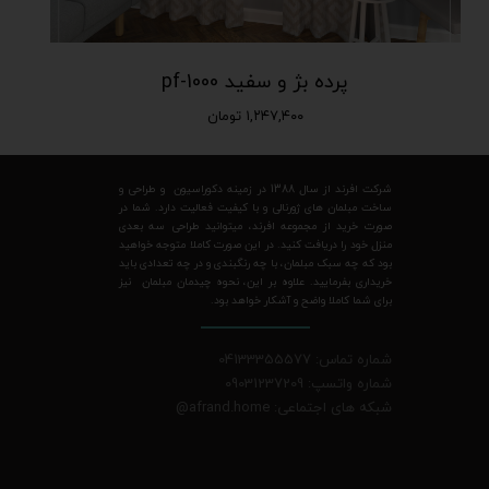
پرده بژ و سفید pf-1000
۱,۲۴۷,۴۰۰ تومان
شرکت افرند از سال 1388 در زمینه دکوراسیون و طراحی و
ساخت مبلمان های ژورنالی و با کیفیت فعالیت دارد. شما در
صورت خرید از مجموعه افرند، میتوانید طراحی سه بعدی
منزل خود را دریافت کنید. در این صورت کاملا متوجه خواهید
بود که چه سبک مبلمان، با چه رنگبندی و در چه تعدادی باید
خریداری بفرمایید. علاوه بر این، نحوه چیدمان مبلمان نیز
برای شما کاملا واضح و آشکار خواهد بود.
شماره تماس: 04133355577
شماره واتسپ: 09031237209
شبکه های اجتماعی: afrand.home
@