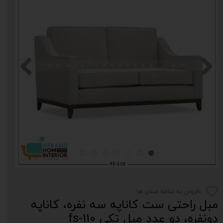
افزودن به علاقه مندی ها
مبل راحتی ست کاناپه سه نفره، کاناپه
دونفره، دو عدد مبل تکی fs-110