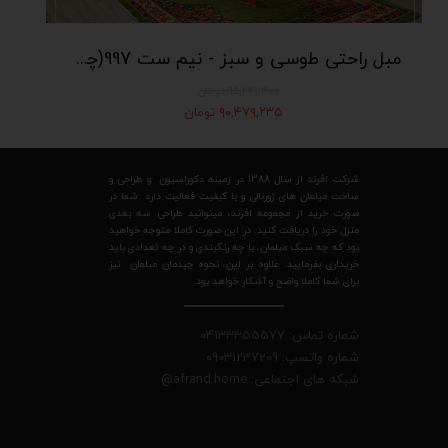
مبل راحتی طوسی و سبز - نیم ست 997(چهار نفره - شامل دو مبل تک نفره و یک مبل دو نفره)
۹۵,۲۴۱,۳۰۰ تومان
۹۰,۴۷۹,۲۳۵ تومان
شرکت افرند از سال 1388 در زمینه دکوراسیون و طراحی و
ساخت مبلمان های ژورنالی و با کیفیت فعالیت دارد. شما در
صورت خرید از مجموعه افرند، میتوانید طراحی سه بعدی
منزل خود را دریافت کنید. در این صورت کاملا متوجه خواهید
بود که چه سبک مبلمان، با چه رنگبندی و در چه تعدادی باید
خریداری بفرمایید. علاوه بر این، نحوه چیدمان مبلمان نیز
برای شما کاملا واضح و آشکار خواهد بود.
شماره تماس: 04133355577
شماره واتسپ: 09031237209
شبکه های اجتماعی: afrand.home
@