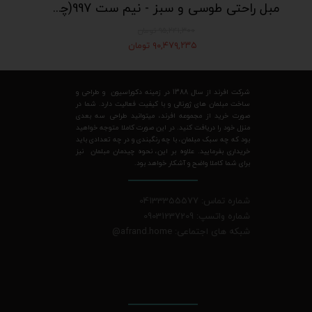
مبل راحتی طوسی و سبز - نیم ست 997(چهار نفره - شامل دو مبل تک نفره و یک مبل دو نفره)
۹۵,۲۴۱,۳۰۰ تومان
۹۰,۴۷۹,۲۳۵ تومان
شرکت افرند از سال 1388 در زمینه دکوراسیون و طراحی و
ساخت مبلمان های ژورنالی و با کیفیت فعالیت دارد. شما در
صورت خرید از مجموعه افرند، میتوانید طراحی سه بعدی
منزل خود را دریافت کنید. در این صورت کاملا متوجه خواهید
بود که چه سبک مبلمان، با چه رنگبندی و در چه تعدادی باید
خریداری بفرمایید. علاوه بر این، نحوه چیدمان مبلمان نیز
برای شما کاملا واضح و آشکار خواهد بود.
شماره تماس: 04133355577
شماره واتسپ: 09031237209
شبکه های اجتماعی: afrand.home
@