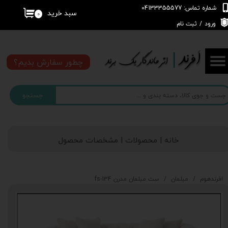
شماره تماس: 04133355577
سبد خرید
۰
حساب کاربری من
ورود
/
ثبت نام
تغییر گذر واژه
چطور سفارش بدیم؟
سفارشات
جستجو
خروج از حساب کاربری
خانه | محصولات | مشخصات محصول
افرندهوم
مبلمان
ست مبلمان مدرن fs-134