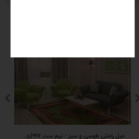
محصولات مرتبط
۵ درصد
مبل راحتی طوسی و سبز - نیم ست 997(چهار نفره - شامل دو مبل تک نفره و یک مبل دو نفره)