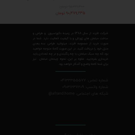
۹۵,۲۴۱,۳۰۰ تومان
۹۰,۴۷۹,۲۳۵ تومان
شرکت افرند از سال 1388 در زمینه دکوراسیون و طراحی و
ساخت مبلمان های ژورنالی و با کیفیت فعالیت دارد. شما در
صورت خرید از مجموعه افرند، میتوانید طراحی سه بعدی
منزل خود را دریافت کنید. در این صورت کاملا متوجه خواهید
بود که چه سبک مبلمان، با چه رنگبندی و در چه تعدادی باید
خریداری بفرمایید. علاوه بر این، نحوه چیدمان مبلمان نیز
برای شما کاملا واضح و آشکار خواهد بود.
شماره تماس: 04133355577
شماره واتسپ: 09031237209
شبکه های اجتماعی: afrand.home
@