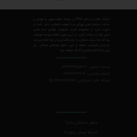
شرکت افرند از سال 1388 در زمینه دکوراسیون و طراحی و
ساخت مبلمان های ژورنالی و با کیفیت فعالیت دارد. شما در
صورت خرید از مجموعه افرند، میتوانید طراحی سه بعدی
منزل خود را دریافت کنید. در این صورت کاملا متوجه خواهید
بود که چه سبک مبلمان، با چه رنگبندی و در چه تعدادی باید
خریداری بفرمایید. علاوه بر این، نحوه چیدمان مبلمان نیز
برای شما کاملا واضح و آشکار خواهد بود.
شماره تماس: 04133355577
شماره واتسپ: 09031237209
شبکه های اجتماعی: afrand.home
@
چطور سفارش بدم؟
شرایط ارسال چطوره؟