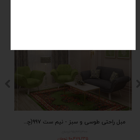
محصولات مرتبط
۵ درصد
مبل راحتی طوسی و سبز - نیم ست 997(چهار نفره - شامل دو مبل تک نفره و یک مبل دو نفره)
۹۵,۲۴۱,۳۰۰ تومان
۹۰,۴۷۹,۲۳۵ تومان