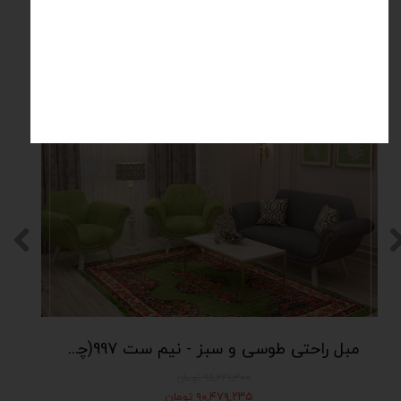
محصولات مرتبط
۵ درصد
مبل راحتی طوسی و سبز - نیم ست 997(چهار نفره - شامل دو مبل تک نفره و یک مبل دو نفره)
۹۵,۲۴۱,۳۰۰ تومان
۹۰,۴۷۹,۲۳۵ تومان