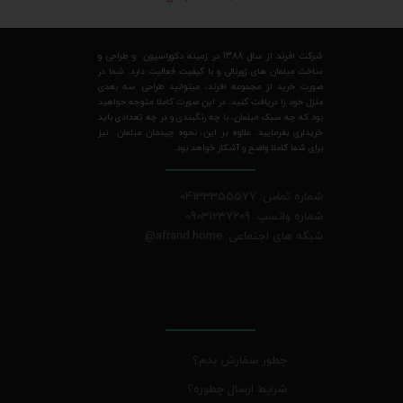
شرکت افرند از سال 1388 در زمینه دکوراسیون و طراحی و
ساخت مبلمان های ژورنالی و با کیفیت فعالیت دارد. شما در
صورت خرید از مجموعه افرند، میتوانید طراحی سه بعدی
منزل خود را دریافت کنید. در این صورت کاملا متوجه خواهید
بود که چه سبک مبلمان، با چه رنگبندی و در چه تعدادی باید
خریداری بفرمایید. علاوه بر این، نحوه چیدمان مبلمان نیز
برای شما کاملا واضح و آشکار خواهد بود.
شماره تماس: 04133355577
شماره واتسپ: 09031237209
شبکه های اجتماعی: afrand.home
@
چطور سفارش بدم؟
شرایط ارسال چطوره؟