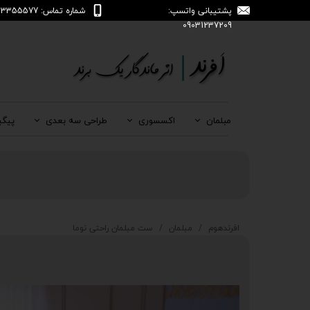
پشتیبانی واتسپ:
شماره تماس: 04133355577
09031237209
مبلمان
اکسسوری
طراحی سه بعدی
پیگی
افرندهوم
مبلمان
ست مبلمان راحتی نوما