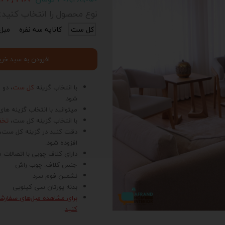
نوع محصول را انتخاب کنید::
کل ست
کاناپه سه نفره
مبل
افزودن به سبد خری
با انتخاب گزینه
کل ست
، دو 
شود.
میتوانید با انتخاب گزینه های
با انتخاب گزینه کل ست،
تخفیف 
دقت کنید در گزینه کل ست، م
افزوده شود.
دارای کلاف چوبی با اتصالا
جنس کلاف: چوب راش
نشمین فوم سرد
بدنه یورتان سی کیلویی
برای مشاهده مبل‌های سفارش
کنید
.
د
ی
ت