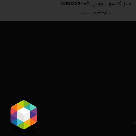
میز کنسول چوبی console-105
۱۱۶,۷۴۷,۴۰۰ تومان
شد.