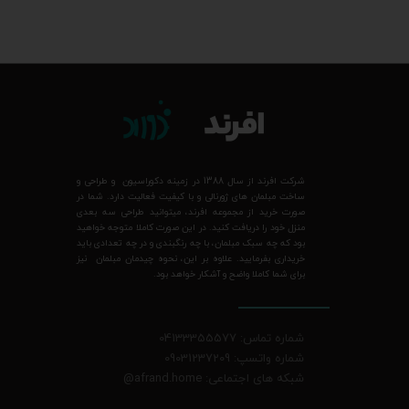
شرکت افرند از سال 1388 در زمینه دکوراسیون و طراحی و
ساخت مبلمان های ژورنالی و با کیفیت فعالیت دارد. شما در
صورت خرید از مجموعه افرند، میتوانید طراحی سه بعدی
منزل خود را دریافت کنید. در این صورت کاملا متوجه خواهید
بود که چه سبک مبلمان، با چه رنگبندی و در چه تعدادی باید
خریداری بفرمایید. علاوه بر این، نحوه چیدمان مبلمان نیز
برای شما کاملا واضح و آشکار خواهد بود.
شماره تماس: 04133355577
شماره واتسپ: 09031237209
شبکه های اجتماعی: afrand.home
@