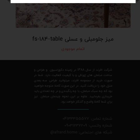
میز جلومبلی و عسلی fs-184-table
اتمام موجودی
شرکت افرند از سال 1388 در زمینه دکوراسیون و طراحی و
ساخت مبلمان های ژورنالی و با کیفیت فعالیت دارد. شما در
صورت خرید از مجموعه افرند، میتوانید طراحی سه بعدی
منزل خود را دریافت کنید. در این صورت کاملا متوجه خواهید
بود که چه سبک مبلمان، با چه رنگبندی و در چه تعدادی باید
خریداری بفرمایید. علاوه بر این، نحوه چیدمان مبلمان نیز
برای شما کاملا واضح و آشکار خواهد بود.
شماره تماس: 04133355577
شماره واتسپ: 09031237209
شبکه های اجتماعی: afrand.home
@