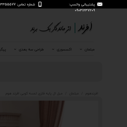
پشتیبانی واتسپ:
شماره تماس: 04133355577
09031237209
مبلمان
اکسسوری
طراحی سه بعدی
پیگی
افرندهوم
مبلمان
مبل ال پایه فلزی لمسه کوبی افرند هوم