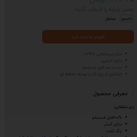
جنس پارچه را انتخاب کنید:
تانسو
مخمل
افزودن به سبد خرید
سایز زیربشقابی 38*28
دارای آستری
صد در صد قابل شستشو
اتوکشی از روی کار و توسط محافظ اتو
معرفی محصول
زیر بشقابی:
100%قابل شستشو
دارای آستر
رنگ ثابت