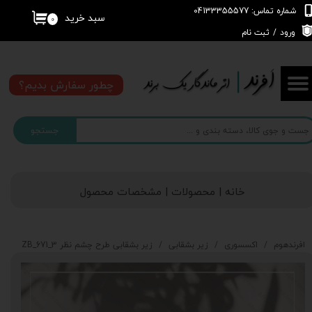
شماره تماس: 04133355577
سبد خرید
۰
حساب کاربری من
ورود
/
ثبت نام
تغییر گذر واژه
چطور سفارش بدیم؟
سفارشات
جستجو
خروج از حساب کاربری
خانه | محصولات | مشخصات محصول
افرندهوم
اکسسوری
زیر بشقابی
زیر بشقابی طرح چشم نظر 3_671_ZB