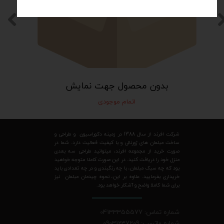
بدون محصول جهت نمایش
اتمام موجودی
شرکت افرند از سال 1388 در زمینه دکوراسیون و طراحی و
ساخت مبلمان های ژورنالی و با کیفیت فعالیت دارد. شما در
صورت خرید از مجموعه افرند، میتوانید طراحی سه بعدی
منزل خود را دریافت کنید. در این صورت کاملا متوجه خواهید
بود که چه سبک مبلمان، با چه رنگبندی و در چه تعدادی باید
خریداری بفرمایید. علاوه بر این، نحوه چیدمان مبلمان نیز
برای شما کاملا واضح و آشکار خواهد بود.
شماره تماس: 04133355577
شماره واتسپ: 09031237209