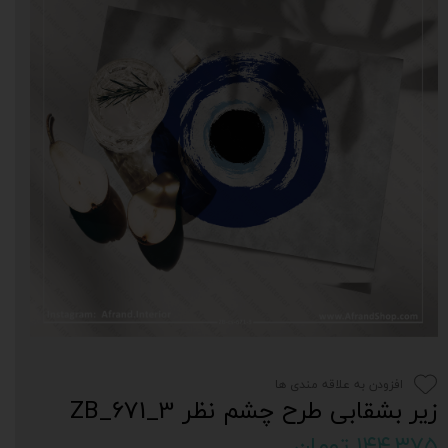
افزودن به علاقه مندی ها
زیر بشقابی طرح چشم نظر 3_671_ZB
۱۴۴,۳۷۵ تومان