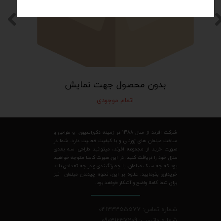
بدون محصول جهت نمایش
اتمام موجودی
شرکت افرند از سال 1388 در زمینه دکوراسیون و طراحی و
ساخت مبلمان های ژورنالی و با کیفیت فعالیت دارد. شما در
صورت خرید از مجموعه افرند، میتوانید طراحی سه بعدی
منزل خود را دریافت کنید. در این صورت کاملا متوجه خواهید
بود که چه سبک مبلمان، با چه رنگبندی و در چه تعدادی باید
خریداری بفرمایید. علاوه بر این، نحوه چیدمان مبلمان نیز
برای شما کاملا واضح و آشکار خواهد بود.
شماره تماس: 04133355577
شماره واتسپ: 09031237209