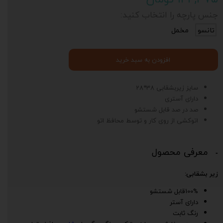
جنس پارچه را انتخاب کنید:
تانسو
مخمل
افزودن به سبد خرید
سایز زیربشقابی 38*28
دارای آستری
صد در صد قابل شستشو
اتوکشی از روی کار و توسط محافظ اتو
معرفی محصول
زیر بشقابی:
100%قابل شستشو
دارای آستر
رنگ ثابت