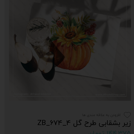
افزودن به علاقه مندی ها
زیر بشقابی طرح گل 4_674_ZB
۱۴۴,۳۷۵ تومان