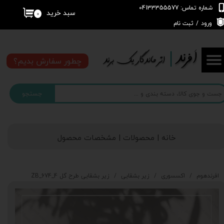
شماره تماس: 04133355577
سبد خرید
۰
حساب کاربری من
ورود
/
ثبت نام
تغییر گذر واژه
چطور سفارش بدیم؟
سفارشات
جستجو
خروج از حساب کاربری
خانه | محصولات | مشخصات محصول
افرندهوم
اکسسوری
زیر بشقابی
زیر بشقابی طرح گل 4_674_ZB