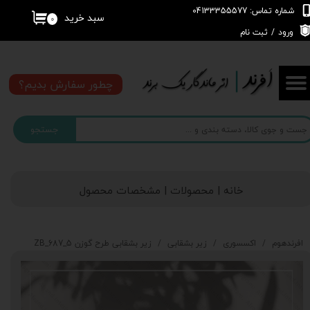
شماره تماس: 04133355577
سبد خرید
۰
حساب کاربری من
ورود
/
ثبت نام
تغییر گذر واژه
چطور سفارش بدیم؟
سفارشات
جستجو
خروج از حساب کاربری
خانه | محصولات | مشخصات محصول
افرندهوم
اکسسوری
زیر بشقابی
زیر بشقابی طرح گوزن 5_687_ZB