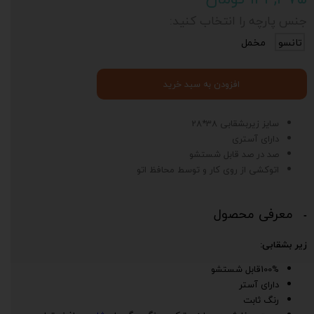
جنس پارچه را انتخاب کنید:
تانسو
مخمل
افزودن به سبد خرید
سایز زیربشقابی 38*28
دارای آستری
صد در صد قابل شستشو
اتوکشی از روی کار و توسط محافظ اتو
معرفی محصول
زیر بشقابی:
100%قابل شستشو
دارای آستر
رنگ ثابت