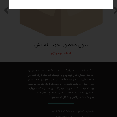
بدون محصول جهت نمایش
اتمام موجودی
شرکت افرند از سال 1388 در زمینه دکوراسیون و طراحی و
ساخت مبلمان های ژورنالی و با کیفیت فعالیت دارد. شما در
صورت خرید از مجموعه افرند، میتوانید طراحی سه بعدی
منزل خود را دریافت کنید. در این صورت کاملا متوجه خواهید
بود که چه سبک مبلمان، با چه رنگبندی و در چه تعدادی باید
خریداری بفرمایید. علاوه بر این، نحوه چیدمان مبلمان نیز
برای شما کاملا واضح و آشکار خواهد بود.
شماره تماس: 04133355577
شماره واتسپ: 09031237209