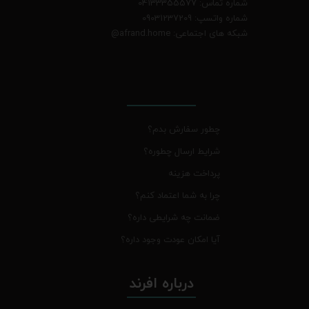
شماره تماس: 04133355577
شماره واتسپ: 09031237209
شبکه های اجتماعی: afrand.home
@
چطور سفارش بدم؟
شرایط ارسال چطوره؟
پرداخت هزینه
چرا به شما اعتماد کنم؟
ضمانت چه شرایطی داره؟
آیا امکان عودت وجود داره؟
درباره افرند