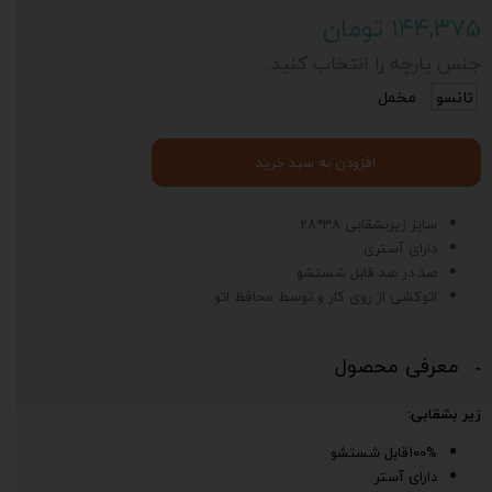
۱۴۴,۳۷۵ تومان
جنس پارچه را انتخاب کنید:
تانسو
مخمل
افزودن به سبد خرید
سایز زیربشقابی 38*28
دارای آستری
صد در صد قابل شستشو
اتوکشی از روی کار و توسط محافظ اتو
معرفی محصول
زیر بشقابی:
100%قابل شستشو
دارای آستر