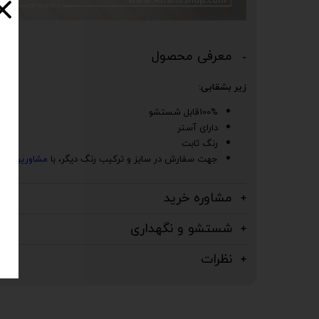
معرفی محصول
زیر بشقابی:
100%قابل شستشو
دارای آستر
رنگ ثابت
جهت سفارش در سایز و ترکیب رنگ دیگر، با
مشاورین
افرن
مشاوره خرید
شستشو و نگهداری
نظرات