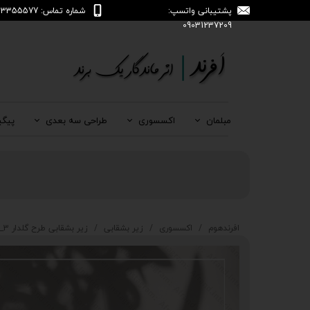
پشتیبانی واتسپ:
شماره تماس: 04133355577
09031237209
مبلمان
اکسسوری
طراحی سه بعدی
پیگی
افرندهوم
اکسسوری
زیر بشقابی
زیر بشقابی طرح گلدار 3_695_ZB