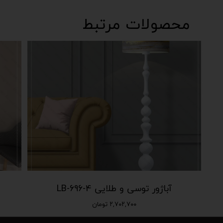
محصولات مرتبط
آباژور توسی و طلایی LB-696-4
۲,۷۰۲,۷۰۰ تومان