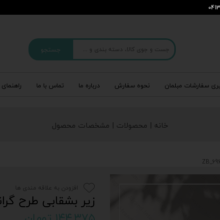
جستجو
ری سفارشات مبلمان
نحوه سفارش
درباره‌ ما
تماس با ما
راهنمای 
خانه | محصولات | مشخصات محصول
افزودن به علاقه مندی ها
زیر بشقابی طرح گرانژ 3_696_
۱۴۴,۳۷۵ تومان