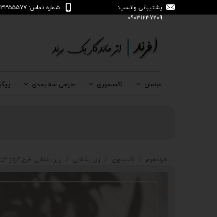
پشتیبانی واتسپ:
شماره تماس: 04133355577
09031237209
مبلمان
اکسسوری
طراحی سه بعدی
پیگی
افرندهوم
اکسسوری
زیر بشقابی
زیر بشقابی طرح گرانژ 3_696_ZB