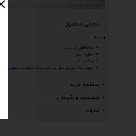
معرفی محصول
زیر بشقابی:
100%قابل شستشو
دارای آستر
رنگ ثابت
جهت سفارش در سایز و ترکیب رنگ دیگر، با
مشاورین
افرن
مشاوره خرید
شستشو و نگهداری
نظرات