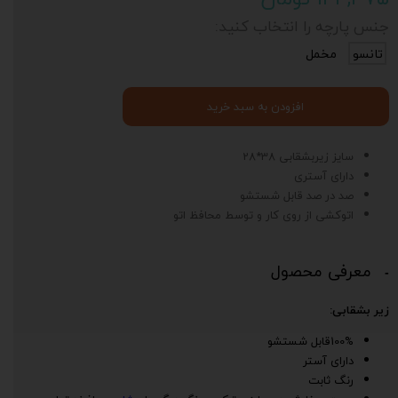
جنس پارچه را انتخاب کنید:
تانسو
مخمل
افزودن به سبد خرید
سایز زیربشقابی 38*28
دارای آستری
صد در صد قابل شستشو
اتوکشی از روی کار و توسط محافظ اتو
معرفی محصول
زیر بشقابی:
100%قابل شستشو
دارای آستر
رنگ ثابت