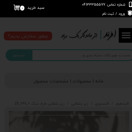
شماره تماس: 04133355577
سبد خرید
۰
حساب کاربری من
ورود
/
ثبت نام
تغییر گذر واژه
چطور سفارش بدیم؟
سفارشات
جستجو
خروج از حساب کاربری
خانه | محصولات | مشخصات محصول
افرندهوم
اکسسوری
زیر بشقابی
زیر بشقابی طرح سنگ 2_697_ZB