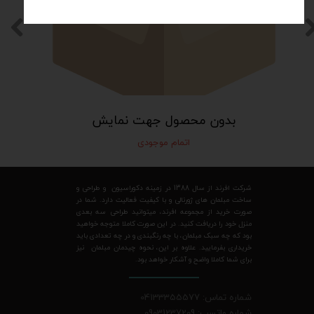
بدون محصول جهت نمایش
اتمام موجودی
شرکت افرند از سال 1388 در زمینه دکوراسیون و طراحی و
ساخت مبلمان های ژورنالی و با کیفیت فعالیت دارد. شما در
صورت خرید از مجموعه افرند، میتوانید طراحی سه بعدی
منزل خود را دریافت کنید. در این صورت کاملا متوجه خواهید
بود که چه سبک مبلمان، با چه رنگبندی و در چه تعدادی باید
خریداری بفرمایید. علاوه بر این، نحوه چیدمان مبلمان نیز
برای شما کاملا واضح و آشکار خواهد بود.
شماره تماس: 04133355577
شماره واتسپ: 09031237209